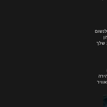
לנשום
. הן
 שלך
ירה
וויר