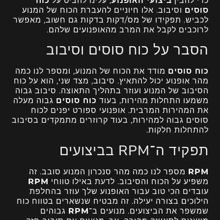
כדי להבין
ביצועי האופנוע
, עלינו להביט על
כוח
סוסים
וסיבוב. אלו חיוניים להעברת הכוח של המנוע
לכביש. תפקידו של מס/דקות בדקות גם חשוב, מאפשר
לרוכבים לקבל את המרב מהאופנועים שלהם.
הסבר על כוח סוסים וסיבוב
כוח סוסים
מודד את הכוח של המנוע, ומספר לנו כמה
מהר אופנוע יכול להתאיץ. סיבוב, מצד שני, הוא על כוח
הסיבוב של המנוע ועוזר בתהליך התאוצה. סיבוב גבוה
משמעו התחלות מהירות, בעוד
כוח סוסים
גבוה מעלה
את המהירות המרבית. אופנועי ספורט יפנים לכוח
סוסים גבוה למהירות, בעוד קרוזרים מתמקדים בסיבוב
להתחלות חלקות.
תפקיד ה־RPM בביצועים
RPM
מספר לנו כמה מהר סנכרון המנוע סובב. זה
משפיע על הכוח והסיבוב. לדעת באילו טווחי
RPM
עובדים הכי טוב עבור האופנוע שלך עוזר בהחלפת
הילוכים בצורה יעילה. זה מבטיח שנשארים בטווח כוח
שמשפר את הביצועים. מנועים ב־
RPM
גבוהים