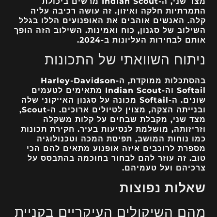
מצד שני, ה-Indian Scout מרשים ביכולת
התמרתיות חלקה ואיזון. זה עושה רכיבה עליה
קלה. האנשים אוהבים את האופנועים הללו בגלל
השילוב של סגנון, כוח ואמינות. השילוב הזה הופך
אותם לבחירות העליונות ב-2024.
ניתוח השוואתי של התכונות
בהסתכלות ממוקדת, ה-Harley-Davidson
Softail וה-Indian Scout מתאימים לטעמים
שונים. ה-Softail מכונה על סגנון האייקוני שלה
ובנייתה הצקה, מצוין לטיולים ארוכים. ה-Scout,
מצד שני, מקבלת שבחים על קלות משקלה
וזריזותה, מושלמת לנסיעות בעיר. חקירת תכונות
כמו נוחות המושב, תפיסת המכה וטכנולוגיה
מספרת לרוכבים איזה אופנוע מתאים להם הכי
טוב. זה עוזר להם לבחור בחוכמה בהתבסס על
צרכיהם ועל טעמיהם.
שאלות נפוצות
מהם השיקולים העיקריים בקניית