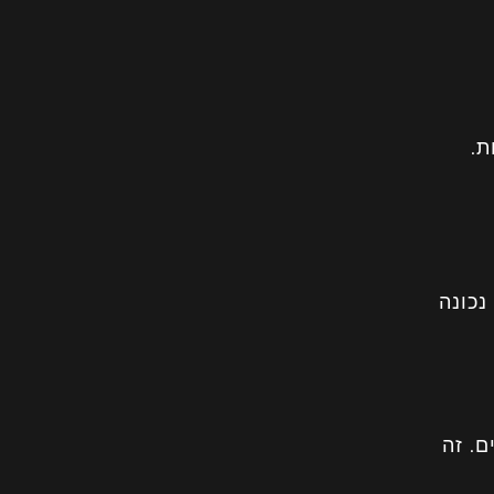
ת.
נכונה
ם. זה