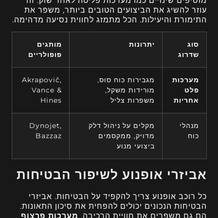
מוסיפים שינויים כמו מערכות פליטה לאחר שוק. זה
עוזר להשיג את הביצועים הטובים ביותר, משפר את
התימורת והיעילות. הכל מתמזג לחווית נסיעה מדהימה.
סוג
יתרונות
מותגים
שדרוג
פופולריים
מערכות
מגבירות כוח סוס,
Akrapovič,
פלט
מורידות משקל,
Vance &
אחריות
משפרות צליל
Hines
מנהלי
מקלים על ניהול דלק
Dynojet,
כוח
מדויק, ממקסמים
Bazzaz
ביצועי מנוע
אביזרי אופנוע לשיפור הבטיחות
כל רוכב אופנוע צריך להקפיד על הבטיחות. אביזרי
הבטיחות הנכונים יכולים להפחית את סיכון התאונות.
הם גם משפרים את חוויית הרכיבה.
מערכות פרצוף