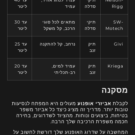
Nelson-
תיקי
עמיד למזג אוויר,
עד 40
Rigg
סדלה
עמיד
ליטר
SW-
תיקי
מתאים לכל סוגי
עד 30
Motech
סדלה
הרכב, קל משקל
ליטר
Givi
תיק
נרחב, קל להתקנה
עד 25
זנב
ליטר
Kriega
תיק
עמיד למים,
עד 20
זנב
רב-תכליתי
ליטר
מסקנה
לקבלת
אביזרי אופנוע
מעולים היא המפתח לנסיעות
טובות יותר. מדריך זה מציג כיצד כל אביזר משפר
בטיחות, ביצועים ונוחות. מהציוד לשדרוגים, בחירה
חכמה משפרת הרכיבה שלך הרבה.
המחשבה על שדרוג האופנוע שלך דורשת לחשוב על