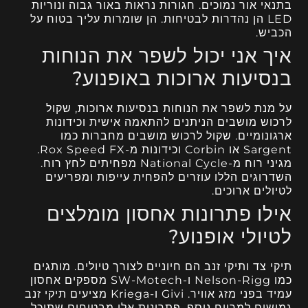
בתנאי אור נמוכים. חגורות נראות באור גבוה ונוריות
LED הן נהדרות לבטיחות. הן שומרות עליך בטוח על
הכביש.
איך אני יכול לשפר את הנוחות
בנסיעות ארוכות באופנוע?
על מנת לשפר את הנוחות בנסיעות ארוכות, שקול
לרכוש מושבים הניתנים להתאמה אישית וכידונות
ארגונומיים. שקול לרכוש מושבים מחברות כמו
Sargent או Corbin וכידונות מ-Rox Speed FX.
מגיני רוח מ-National Cycle מפחיתים לחץ רוח.
השדרוגים הללו עוזרים להפחית עייפות ומפריעים
לטיולים ארוכים.
אילו פתרונות אחסון מומלצים
לטיולי אופנוע?
תיקי צד ותיקי זנב הם חיוניים לצורך טיולים. מותגים
כמו Nelson-Rigg ו-SW-Motech מספקים אחסון
עמיד בפני מזג אוויר. Givi ו-Kriega מציעים תיקי זנב
גמישים למרווח נוסף. פתרונות אלו מבטיחים שתוכל