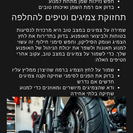
חפש נזילות שמן מתחת למנוע
בדוק אם רמת השמן ואיכותו טובים
תחזוקת צמיגים וטיפים להחלפה
שמירה על צמיגים במצב טוב היא מרכזית לנסיעות
בטוחות ולביצועי האופנוע. בדוק בתדירות את לחץ
הצמיג ועומק הסיליקון, וחפש סימני חילוף. זה עשוי
למנוע תאונות ולשפר את יכולת הניהול של האופנוע
שלך. כדי לשמור על צמיגים במצב טוב, עקוב אחרי
הטיפים האלה:
שמור על לחץ הצמיג ברמה שהיצרן ממליץ עליו
בדוק את הפנים לסימני שחיקה וקנה צמיגים
חדשים אם נדרש
ודא שהצמיגים מיושרים ומאוזנים כדי למנוע
שחיקה בלתי אחידה