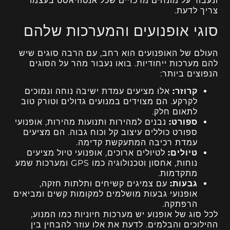
ונעבור על מונחים מרכזיים שכל אנטוזיאסט בעצמו
צריך לדעת.
סוגי אופנועים והמערכות שלהם
העולם של האופנועים הוא רחב, עם הרבה סוגים שיש
להם מערכות ייחודיות. בואו נעבור מהר על הסוגים
הנפוצים ביותר:
קרוזר:
אלו מציעים עמדת ישיבה נוחה ונמוכים
לקרקע. הם מצוידים במנועים גדולים וטורק טוב
לתאום חלק.
ספורט:
נבנים למהירות ותנועות מהירות, אופנועי
ספורט כוללים עיצוב קל וכוח גבוה. הם מציעים
עמדת רכיבה המתעקשת קדימה.
טיולים:
לטיולים ארוכים, אופנועי טיול מציעים
נוחות, אחסון וטכנולוגיה כמו GPS ומערכות שמע
מתקדמות.
גבעות:
עם צמיגים קשיחים ותלתות חזקה,
אופנועי גבעות מושלמים למקומות קשים ומביאים
הרפתקה.
לכל סוג של אופנוע יש מערכות חיוניות כמו המנוע,
ההילוכים והבלמים. לדעת את אלו עוזר להבחין בין