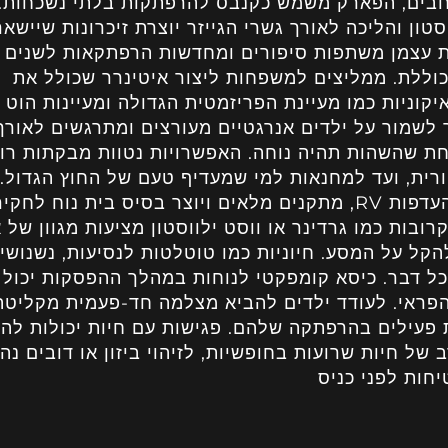
חבים, הפארק משמש כקנבס להרפתקות בלתי נשכחות.
טון והליכה לאורך גשרי הגייזר יוצרת זיכרונות שיישאר
ת עצמן משתפות סיפורים ומחדשות הרפתקאות לשנים
הכוללת. ממליצים למשפחות ליצור איטינרר שכולל את
קוניות כמו מעיינת הפריזמטית הגדולה ומעיינות הוט 
 לשמור על ילדים אנרגטיים מעורצים ומתרגשים לאורך
ת שהשהות תהיה נוחה. האפשרויות נטוות מבקתות רו
טורית, ועד למחנאות למי שמעדיף טעם של החוץ הגדול.
פארק רכבי הבריח מספק למשפחות עם העדפות RV, מתקנים מלאים ויוצר בסיס בית נוח לח
בות כמו גרדינר או ווסט ילווסטון מציעות מגוון של א
להקל על המסע. חיוניות כמו טוטלטות לנסיעות, נשנושי
ל דבר. כיסא קומפקטי לנוחות במהלך ההפסקות יכול
 הפראי. לעודד ילדים להביא מצלמה חד-פעמית מקליטה
פעילים בהרפתקה שלהם. פגישות עם חיות יכולות להי
של חיות שרועות בחופשיות, לזיהוי ביזון או דובים נהי
חות לפני כניס