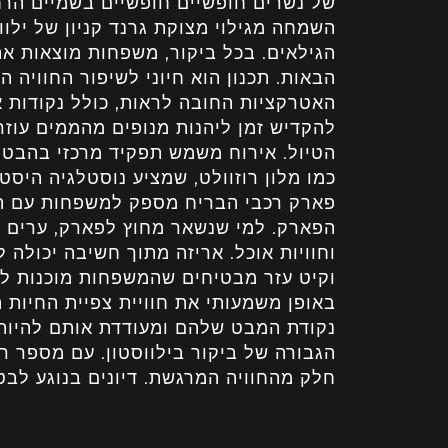
של נשרים חופשיים חופשיים בשמיים הר
השמחה מגילוי מצוקת גרנד קניון של ילווס
הגילאים. בכל ביקור, משפחות מוצאות א
הבאות. תכנון הוא חיוני לשיפור החוויה 
האטרקציות החובה לראות, כולל נקודות אי
להקדיש זמן ליהנות מנופים מהממים עוזר
הטיול. אירוח משמש תפקיד מרכזי בהבטח
כמו מלון רוזוולט, שמציע נוסטלגיה היס
הפארק. למי שנשאר מחוץ לפארק, ערים קרו
וחוויות אוכל. אריזה מתוך חשיבה יכולה 
וקיט עזר מבטיחים שהמשפחות מוכנות לכ
באופן משמעותי את חוויית צפיית החיות
נקודת המבט שלהם ומעודדת אותם להיות 
הגבורה של ביקור בילווסטון. עם מספר רב 
חלק מהחוויה המרגשת. דיונים בנוגע לבטי