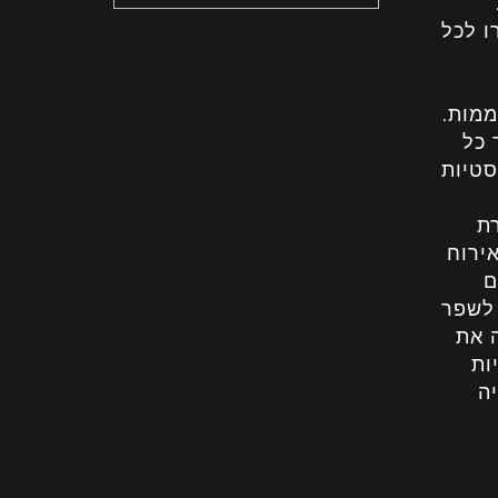
ו לכל
ממות.
 כל
סטיות
קירת
ירוח
ם
 לשפר
 את
ות
ה