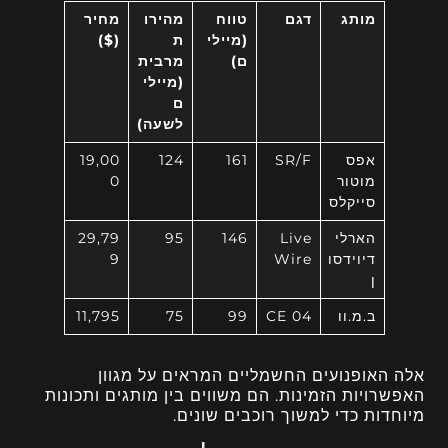
מותג
דגם
טווח
מהירו
מחיר
(מיילי
ת
($)
ם)
מרבית
(מיילי
ם
לשעה)
אפס
SR/F
161
124
19,00
מוטור
0
סייקלס
הארלי
Live
146
95
29,79
דיוידסו
Wire
9
ן
ב.מ.וו
CE 04
99
75
11,795
אלה האופנועים החשמליים המראים על מגוון
האפשרויות הזמינות. הם משווים בין מותגים ותכונות
מיוחדות כדי למשוך רוכבים שונים.