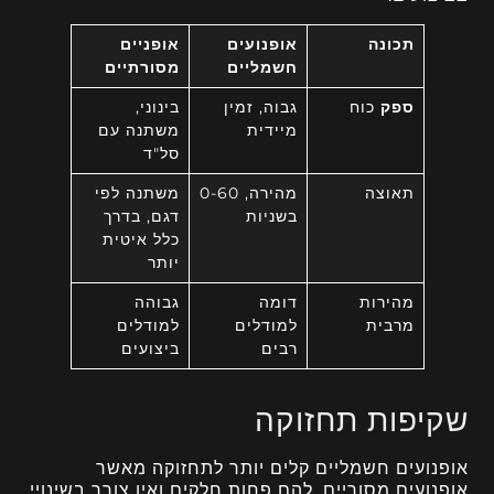
תכונה
אופנועים
אופניים
חשמליים
מסורתיים
ספק
כוח
גבוה, זמין
בינוני,
מיידית
משתנה עם
סל"ד
תאוצה
מהירה, 0-60
משתנה לפי
בשניות
דגם, בדרך
כלל איטית
יותר
מהירות
דומה
גבוהה
מרבית
למודלים
למודלים
רבים
ביצועים
שקיפות תחזוקה
אופנועים חשמליים קלים יותר לתחזוקה מאשר
אופנועים מסוריים. להם פחות חלקים ואין צורך בשינויי