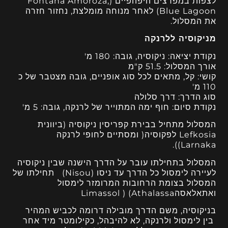
לצפות במפרצים היפהפיים (Fontana Amoroza,
Blue Lagoon) לאחר מנוחה מומלצת, נחזור חזרה
את המסלול.
מניקוסיה ללרנקה
נקודת יציאה: ניקוסיה, גובה: 180 מ'
אורך המסלול: 51.5
ק"מ
קושי:
קל, מתאים לכל סוג אופניים, גובה מצטבר של כ
110 מ'
סוג הדרך:
דרך סלולה
נקודת סיום: חוף ימה המתוייר של לרנקה, גובה: 5 מ'
המסלול מתחיל בבירת קפריסין ניקוסיה (ביוונית
Lefkosia לפקוסיה( ומסתיים לחופי לרנקה
Larnaka)).
המסלול בתחילתו עובר על הדרך הישנה שבין ניקוסיה
לעיירה לימסול כל הדרך עד ניסו (Nisou) תחילתו של
המסלול בצומת הרחובות המרומזר לימסול
ואתאלאסהLimassol ) (Athalassa
בניקוסיה, משם הדרך מובילה דרומה לכביש המהיר
בין לימסול ולרנקה, לא להיבהל, כקילומטר מיד אחר