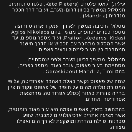
עילית) וקאטו פלטרס (Kato Platers, פלטרס תחתית.
המסלול ממשיך בכיוון דרום-מערב, ועובר דרך הכפר
מנדריה (Mandria) .
מסלול הרכיבה ממשיך לאורך עמק דיארוזוס וחוצה
מספר כפרים יפהפיים ממש , בהם Agios Nikolaos
,Praitori ,Kedares Kidasi ועוד מספר נוספים, עד
אשר המסלול מתחבר עם הכביש או הדרך הישנה
המחברת בין העיר לימסול והעיר פאפוס.
המסלול ממשיך לכיוון מערב ולפני שמסתיים
מסתיימת בעיר פאפוס, עובר בעוד מספר כפרים,
בהם Mandria, Timi וGeroskipou..
שמה של פאפוס נקשר באלת האהבה אפרודיטה, על פי
המסורת נולדה מהים על חופיה של פאפוס ונקודות ציון
בחייה פזורות באזור (כסלע אפרודיטה, מרחצאות
אפרודיטה ואחרים.
בהתחשב בזאת, פאפוס עצמה היא עיר מאוד רומנטית,
אשר מציעה אתרים ארכיאולוגיים למכביר, שפע
טברנות, טיילת נהדרת ומושקעת לאורך הים ואפילו
מצודה.