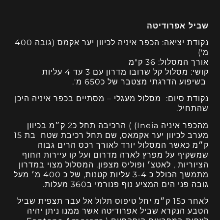
שביל אפרודיטה
נקודת יציאה: הכפר איניה לכיוון יער אקמס (גובה 400
מ')
אורך המסלול: 36 ק"מ
קושי: מסלול קל שרובו מדרון עם 3 עד 4 עליות
בשיפוע הדרגתי מצטבר של כ650 מ'.
נקודת סיום: מסלול מעגלי – מסתיים בכפר איניה היכן
שהתחיל.
מהכפר איניה Ineia) ) הרכיבה תחל כ2 ק״מ בכיוון
מערב לכיוון יער אקמאס, שם תחל רכיבת שטח בת 15
ק״מ כאשר המסלול יורד לאורך רכס הרים גבוה
שמשקיף על מפרץ לארה מדרום ועל קו עיירות החוף
הציוריות , לאטצ׳ ופוליס מצפון. המסלול מצוי במדרון
מתמשך הכולל כ 3-4 עליות קטנות, של כ 400 מ׳ מעל
גובה פני הים המציע נוף פנורמי ב360 מעלות.
לאחר כ15 ק״מ יחל טיפוס תלול אל עבר תצפית שביל
הטבע הנקרא שביל אפרודיטה אשר ממנו ניתן יהיה