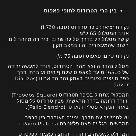
בין הרי הטרודוס לחופי פאפוס
נקודת יציאה: כיכר טרודוס (גובה 1,730)
אורך המסלול: 65 ק"מ
קושי: מסלול קל בדרך סלולה שרובו בירידה מההר לים,
חשוב שהמעצורים יהיו במצב תקין.
נקודת סיום: פאפוס (גובה 75 מ')
מסלול נהדר היוצא מהרי הטרודוס, ויורד למעשה ירידה
של כ1650 מ עד לפאפוס שלחוף הים ועוברת דרך
כפרים יפים וציוריים בעמק נהר הדיאריזו (Diarizos
River) .
המסלול מתחיל בכיכר הטרודוס (Troodos Square)
ויורד דרומה בדרך הראשית שבין טרודוס ללימסול
באזור הנקרא פסליו דנארס (Psilo Dendro).
יש להמשיך עם הדרך ימינה העוברת בין הכפר
המרשים כגלויה פאנו פלאטרס (Pano Platres )
המחולק למעשה בין הדרך החוצה כאמור לפלטרס