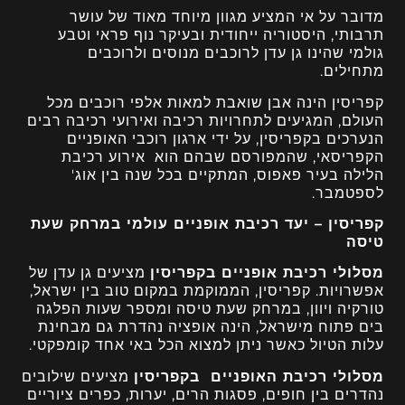
מדובר על אי המציע מגוון מיוחד מאוד של עושר
תרבותי, היסטוריה ייחודית ובעיקר נוף פראי וטבע
גולמי שהינו גן עדן לרוכבים מנוסים ולרוכבים
מתחילים.
קפריסין הינה אבן שואבת למאות אלפי רוכבים מכל
העולם, המגיעים לתחרויות רכיבה ואירועי רכיבה רבים
הנערכים בקפריסין, על ידי ארגון רוכבי האופניים
הקפריסאי, שהמפורסם שבהם הוא אירוע רכיבת
הלילה בעיר פאפוס, המתקיים בכל שנה בין אוג'
לספטמבר.
קפריסין – יעד רכיבת אופניים עולמי במרחק שעת
טיסה
מסלולי רכיבת אופניים בקפריסין
מציעים גן עדן של
אפשרויות. קפריסין, הממוקמת במקום טוב בין ישראל,
טורקיה ויוון, במרחק שעת טיסה ומספר שעות הפלגה
בים פתוח מישראל, הינה אופציה נהדרת גם מבחינת
עלות הטיול כאשר ניתן למצוא הכל באי אחד קומפקטי.
מסלולי רכיבת האופניים בקפריסין
מציעים שילובים
נהדרים בין חופים, פסגות הרים, יערות, כפרים ציוריים