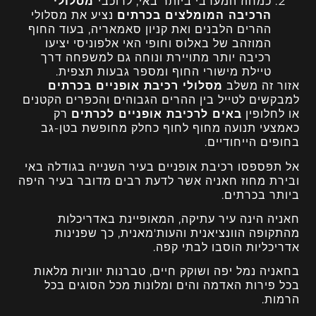
כמחוז המערבי ביותר באי, לרוכבי
מסלולי
הרכיבה המומלצים בכרתים
נציע את מסלולי
ההרים הלבנים ואת קניון סאמאריה, בעוד החוף
המוזהב של באלוס וחופי האי אלפוניסי יציעו
רכיבה יותר מתויירת ונוחה גם למשפחה דרך
טיילת מישורי החוף ומספר גבעות תצפית.
‏אזור זה משלב
מסלולי רכיבת אופניים בכרתים
למבקשים לטייל בין ההרים הגבוהים והכפרים הקטנים
או לחלופין
באים לרכיבת אופניים לכרתים
רק
כאמצעי תנועה מחוף לחוף כחלק מחופשת בטן-גב
בחופים הייחודיים.
אל תפספסו רכיבת אופניים בעיר השנייה בגודלה באי
ובירת מחוז חאניה אשר לדעת רבים מדובר בעיר היפה
ביותר בכרתים.
חאניה הינה עיר עתיקה, המאופיינת באדריכלות
מהתקופה הוונציאנית והעות'מאנית, כך שפנינות
אדריכליות הוסבו לבתי קפה.
בחאניה נמל יפה ושוקק חיים, טברנות יווניות מלאות
בכל פירות האדמה והים ומלונות מכל הסוגים בכל
הרמות.