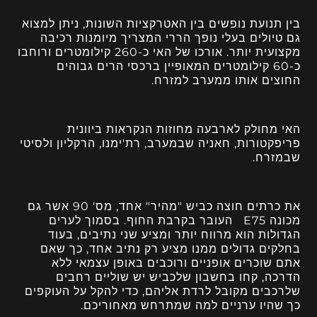
בין תנועת נופשים בין האטרקציות השונות, ניתן למצוא
גם טיולים בעלי נופך הררי המצריך מיומנות רכיבה
מקצועית יותר. אורכו של האי כ-260 קילומטרים ורוחבו
כ-60 קילומטרים המאופיין ברכסי הרים גבוהים
החוצים אותו ממערב למזרח.
האי מחולק לארבעה מחוזות הנקראות ביוונית
פריפקטורות, חאניה שבמערב, רת'ימנו, הרקליון ולסיטי
שבמזרח.
את כרתים חוצה כביש "מהיר" אחד, מס' 90 אשר גם
מכונה E75 העובר בקרבת החוף. בסמוך לערים
הגדולות הוא מרווח יותר ומציע שני נתיבים, בעוד
בחלקים גדולים ממנו מציע רק נתיב אחד, כך שאם
אתם שוכרים אופניים ורוכבים באופן עצמאי ללא
הדרכה, קחו בחשבון שלכביש יש שוליים רחבים
שלרכבים מקובל לרדת אליהם, כדי להקל על העוקפים
כך שהיו ערניים למה שמתרחש מאחוריכם.