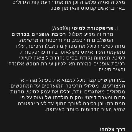
מאליה ואגיה פלאגיה וכן את אתרי העתיקות הגדולים
באי ובראשם קנוסוס והארמון שבו.
פריפקטורת לסיטי
(Λασίθι)
מחוז זה מציע מסלולי
רכיבת אופניים בכרתים
המשלבים חיי טבע, נוף והיסטוריה מרשימה.
מחוז לסיטי הכולל את מפרץ מיראבלו היפיפה, עליו
ממוקמת העיר אגיוס ניקולאוס, בירת פריפקטורת
לסיטי, המהווה נקודת בסיס נהדרת ליציאה לטיולי
רכיבת אופניים במזרח האי לכיוון עיירת הנופש אלונדה
והעיר סיטיה.
במרחק שייט קצר נוכל למצוא את ספינלונגה – אי
המצורעים. מסלולי הרכיבה המועדפים על המחפשים
מסלולים מאתגרים יותר, יכללו את עמק לסיטי, טחנות
הרוח ומערת דיקטי (מקום הולדתו של זאוס על פי
המסורת) וכן רכיבה לאורך החוף עד לעיר ירפטרה
שהיא העיר הדרומית ביותר באירופה.
דרך צלחה!