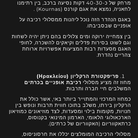
מרחק של כ-40-30 דקות נסיעה ברכב, בין רתימנו
לחאניה, נמצא את אגם קורנס (Kournas) .
באגם הנהדר הזה נוכל ליהנות ממסלולי רכיבה על
אופניים שבסביבתו.
בין צמחייה ירוקה ומים צלולים בהם ניתן יהיה לשחות
וגם לשוט בסירות פדלים וקיאקים להשכרה, לחופי
האגם מסעדות רבות המציעות אפשרויות ארוחת
צהריים נהדרת.
פריפקטורת הרקליון (Ηρακλείου)
מחוז זה מציע מסלולי
רכיבת אופניים בכרתים
המשלבים חיי חברה ותרבות.
כמחוז המרכזי והמתוייר ביותר באי, אשר כולל את
הרקליון בירתו, משלב בתוכו חווית תרבות ונופש בין
חנויות, מקומות בילוי ומסעדות, לצד מוזיאונים כמוזיאון
הארכאולוגי הלאומי, הארמון המינואי בקנוסוס,
כרתאקווריום (האקווריום של כרתים).
מסלולי הרכיבה המומלצים יכללו את חרסוניסוס,