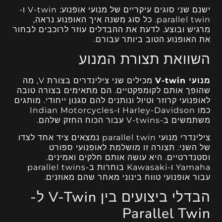
ישנם שני סוגים עיקריים של מנועי אופנוע: V-twin ו-
parallel twin. כל סוג משנה איך האופנוע נראה,
מרגיש ובוצע. לדעת את ההבדלים עוזר לרוכבים לבחור
את האופנוע הטוב ביותר עבורם.
השוואת תצורת המנוע
מנועי V-twin
מכילים שני צילינדרים בצורת V, מה
שהופך אותם לקומפקטיים. הם מתאימים בצורה טובה
לאופנועי קרוזר וטיול ונותנים להם סגנון ייחודי. מותגים
כמו Harley-Davidson ו-Indian Motorcycles
משתמשים ב-V-twins עבור הכוח החזק שלהם.
צילינדרי מנועי parallel twin נמצאים ציד אחד לצדו
של השני. תצורה זו מושלמת לאופנועי ספורט
וסטנדרטיים. היא עושה אותם חלקים ואמינים.
Yamaha ו-Kawasaki בוחרות ב-parallel twins
עבור אופנועי טווח בינוני מאחר שהם מאוזנים.
הבדלי ביצועים בין V-Twin ל-
Parallel Twin