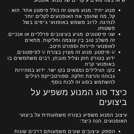
יש ארבעה סוגים עיקריים של מנועי אופנוע:
מנוע יחיד
: מנוע פשוט זה כולל פיסטון אחד. הוא
קל, מה שהופך את האופנועים לקלים יותר
לנהיגה. לרוב משמש באופנועי ג'יפים בשל
פשטותו.
שני פיסטונים
: מגיע בעיצובים פרלליים או אנכיים.
זה משלב טוב בין עוצמה וחליקות. מתאים
לאופנועי תיירות וספורט היטב.
V-פיסטון
: מנוע זה מצוין בצורת V לפיסטונים.
ידוע בטורק חזק וצליל מובחן. רבים משתמשים בו
באופנועי קרוז.
בקו
: הגילילים נמצאים בקו ישר. ידוע במהירות
גבוהה והרצת חלקה. ספורטבייקס רגילים
להשתמש בסוג זה לכוח נוסף.
כיצד סוג המנוע משפיע על
ביצועים
עיצוב המנוע משפיע בצורה משמעותית על ביצועי
האופנועים. הנה כיצד:
הספק
: עיצובים שונים משמעותם דרכים שונות