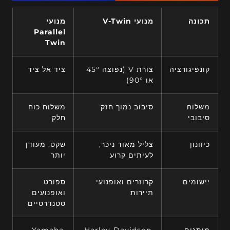
תכונה
מנועי V-Twin
מנועי
Parallel
Twin
קונפיגורציה
צורת V (נפוצה 45°
ציד אל ציד
או 90°)
משלוח
סיבוב נמוך חזק
משלוח כוח
סיבובי
חלק
כיוונון
צליל מאוד ניכר,
שקט, מעודן
לעיתים קרוע
יותר
יישומים
קרוזרים ואופנועי
ספורט
תיירות
ואופנועים
סטנדרטיים
מותגים
Harley-Davidson,
Yamaha,