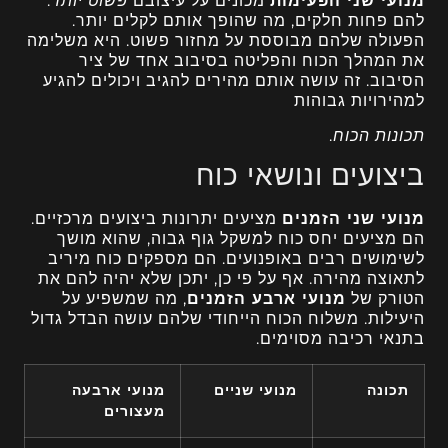
מנועי שני הפעימות
מכונים על עיצובם
פשוט יותר
.
להם פחות חלקים, מה שהופך אותם לקלים יותר.
הפעולה שלהם מבוססת על מחזור פשוט. היא משלימה
את המהלך הכוח והפליטה בסיבוב אחד של ציר
הסיבוב. זה עושה אותם מהירים להגיב ויכולים להגיע
למהירויות גבוהות
תכונות הכוח
.
ביצועים ונושאי כוח
מנועי שני הזמנים
מציעים יתרונות ביצועים מרכזיים.
הם מציעים יחס כוח למשקל גוף גבוה, שהוא מושך
לשימושים רבים באופנועים. הם מספקים כוח מיריב
לתאוצה מהירה. אף על פי כן, יתכן שלא יהיה להם את
הטורק של
מנועי ארבע הזמנים
, מה שמשפיע על
היעילות. משלוח הכוח הייחודי שלהם עושה הבדל גדול
בתנאי רכיבה מסוימים.
תכונה
מנועי שניים
מנועי ארבעה
מעצורים