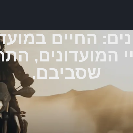
ם: החיים במועדו
י המועדונים, התר
שסביבם.