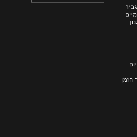
ביר
מיים
ון
ום
 הזמן