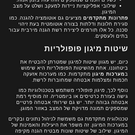
שילובי אפליקציות ניידות למעקב ושלט על מצב
המיגון.
פתרונות מתקדמים
מציעים גם אוטומציה להגנה. כמו
סגירת חלונות ודלתות בצורה אוטומטית בעת זיהוי
סכנה. כל אלו תורמים ליצירת רשת הגנה מירבית עבור
בתים ולעסקים.
שיטות מיגון פופולריות
כיום, יש מגוון שיטות למיגון שמטרתן להבטיח את
ביטחוננו. אחת מהשיטות הפופולריות היא שימוש
ב
מערכות מיגון
מתקדמות. כמו מערכות אזעקה
חכמות ומצלמות אבטחה שמחוברות לרשת.
נוסף לכך,
מיגון פופולרי
משתמש בטכנולוגיות כמו
גישה בעזרת כרטיסים או ביומטריה. זה מוסיף רמת
אבטחה גבוהה יותר. יש גם שירותי אבטחה פרטיים
שמספקים תמונה מדויקת של המצב באזור המוגן.
טכנולוגיה מתקדמת גם משמשת לניהול נתונים ובקרים
במערכות המיגון. זה משפר את היעילות והאמינות של
המיגון. שילוב של שיטות שונות מבטיח הגנה מקיפה