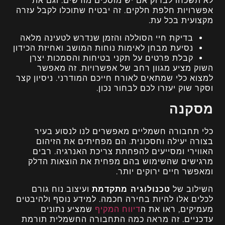
לא תשכחו לבדוק אם יש מוסכים מורשים. וגם את
אפשרויות חלפת חלקים. זה יבטיח שתוכלו לקבל עזרה
מקצועית בכל עת.
בדיקת חיי הסוללה והזמן שנדרש לטעינה מלאה
נסיעת מבחן לאימות נוחות המושב ואחיזת הכידון
קבלת פרטים על תקני בטיחות והסמכות יצרן
השוק מציע מגוון רחב של אפשרויות. זה מאפשר
למצוא כלי שמתאים לאורח חייכם המודרני. ניסיון קצר
וסקר שוק יעזרו לכם לבחור נכון.
מסקנה
כלי תחבורה חשמליים מאפשרים לנו לנסוע בעיר
בצורה יעילה וחסכונית. הם מפחיתים את הזיהום
האווירי ומסייעים להפחתת צריכת האנרגיה. רבים
מרגישים שהשימוש בהם מפחית את הוצאות הדלק
ומאפשר חיים ירוקים יותר.
השילוב של
טכנולוגיה מתקדמת
ועיצוב נוח גורם
לכלים אלו להיות בחירה חכמה. למידע נוסף ולהיבטים
מעמיקים, ראו את ה
דיווח המקיף
שמציע נתונים
עדכניים. זה מראה כמה התחבורה החשמלית תורמת