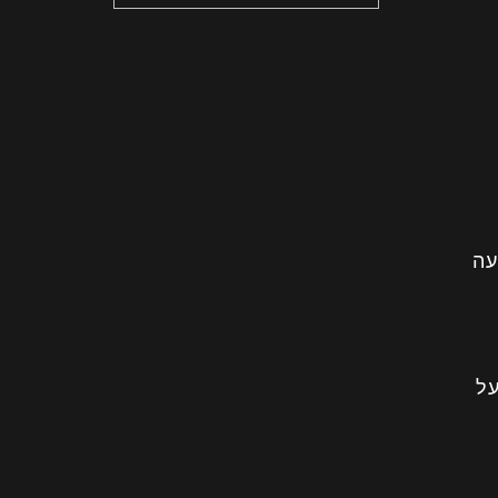
עה
על