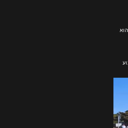
הוא
ע