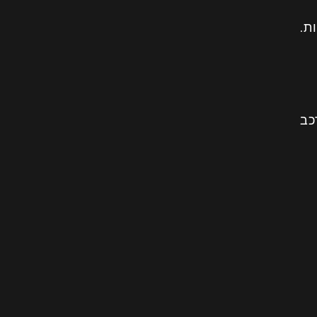
ת.
כב