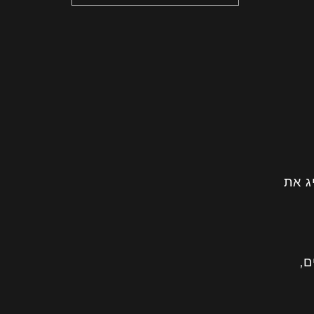
ג את
ם,