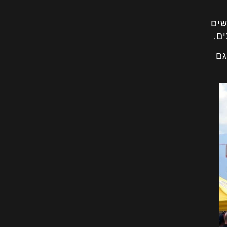
ים
ם.
גם