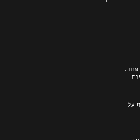
 פחות
רת
 על